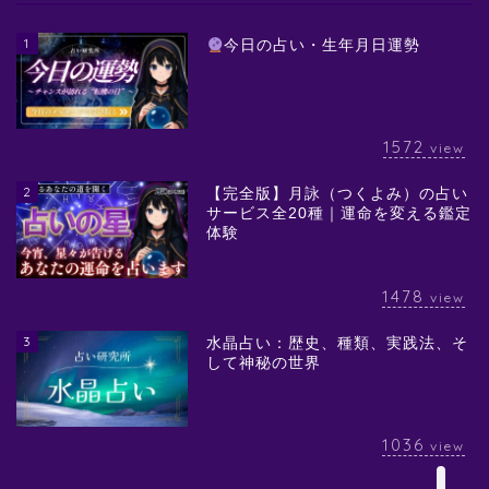
1
今日の占い・生年月日運勢
1572
view
2
【完全版】月詠（つくよみ）の占い
サービス全20種｜運命を変える鑑定
体験
1478
view
3
水晶占い：歴史、種類、実践法、そ
して神秘の世界
1036
view