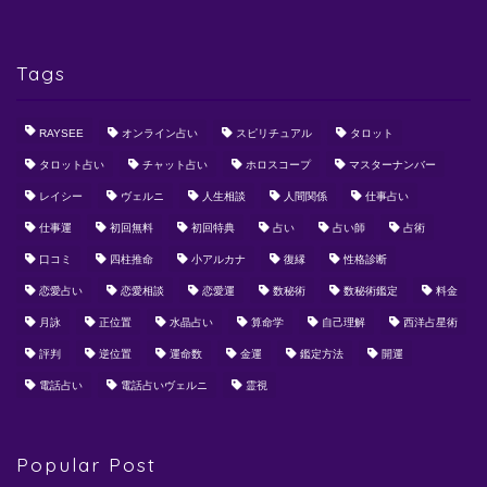
Tags
RAYSEE
オンライン占い
スピリチュアル
タロット
タロット占い
チャット占い
ホロスコープ
マスターナンバー
レイシー
ヴェルニ
人生相談
人間関係
仕事占い
仕事運
初回無料
初回特典
占い
占い師
占術
口コミ
四柱推命
小アルカナ
復縁
性格診断
恋愛占い
恋愛相談
恋愛運
数秘術
数秘術鑑定
料金
月詠
正位置
水晶占い
算命学
自己理解
西洋占星術
評判
逆位置
運命数
金運
鑑定方法
開運
電話占い
電話占いヴェルニ
霊視
Popular Post