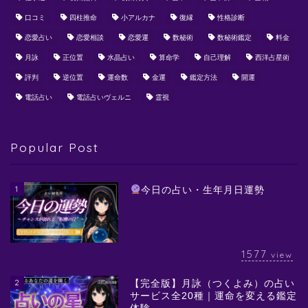
口コミ
四柱推命
小アルカナ
復縁
性格診断
恋愛占い
恋愛相談
恋愛運
数秘術
数秘術鑑定
料金
月詠
正位置
水晶占い
算命学
自己理解
西洋占星術
評判
逆位置
運命数
金運
鑑定方法
開運
電話占い
電話占いヴェルニ
霊視
Popular Post
1
今日の占い・生年月日運勢
1577
view
2
【完全版】月詠（つくよみ）の占い
サービス全20種｜運命を変える鑑定