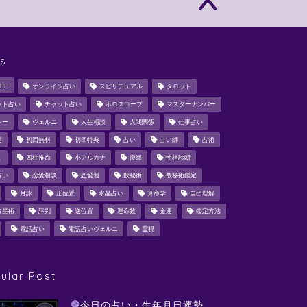
s
EE
オンライン占い
スピリチュアル
タロット
ット占い
チャット占い
ホロスコープ
マスターナンバー
シー
ヴェルニ
人生相談
人間関係
仕事占い
運
初回無料
初回特典
占い
占い師
占術
ミ
四柱推命
小アルカナ
復縁
性格診断
占い
恋愛相談
恋愛運
数秘術
数秘術鑑定
月詠
正位置
水晶占い
算命学
自己理解
占星術
評判
逆位置
運命数
金運
鑑定方法
電話占い
電話占いヴェルニ
霊視
ular Post
今日の占い・生年月日運勢