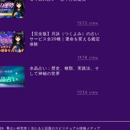
1572
view
【完全版】月詠（つくよみ）の占い
サービス全20種｜運命を変える鑑定
体験
1478
view
水晶占い：歴史、種類、実践法、そ
して神秘の世界
1036
view
026
占い研究所 | 当たると話題のスピリチュアル情報メディア