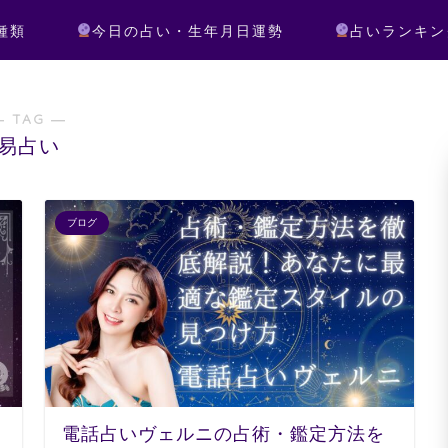
種類
今日の占い・生年月日運勢
占いランキン
― TAG ―
易占い
ブログ
電話占いヴェルニの占術・鑑定方法を