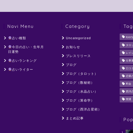
Navi Menu
Category
Tag
RAYS
占い種類
Uncategorized
タロ
今日の占い・生年月
お知らせ
日運勢
レイ
プレスリリース
占いランキング
仕事
ブログ
口コ
占いライター
ブログ（タロット）
恋愛
ブログ（数秘術）
料金
ブログ（水晶占い）
西洋
開運
ブログ（算命学）
ブログ（西洋占星術）
まとめ記事
Pop
1