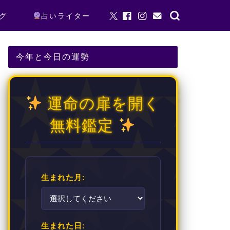
グ
占いライター
今年と今日の運勢
運命の扉を開く
無料鑑定
生まれた月:
生まれた日: