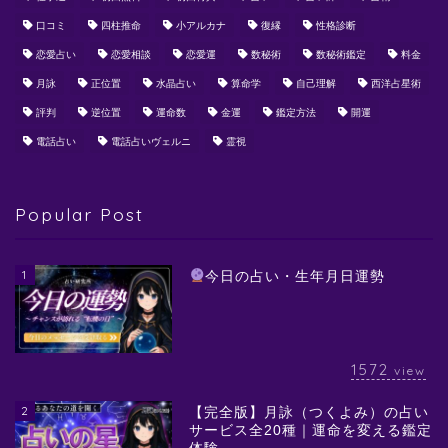
口コミ
四柱推命
小アルカナ
復縁
性格診断
恋愛占い
恋愛相談
恋愛運
数秘術
数秘術鑑定
料金
月詠
正位置
水晶占い
算命学
自己理解
西洋占星術
評判
逆位置
運命数
金運
鑑定方法
開運
電話占い
電話占いヴェルニ
霊視
Popular Post
1
今日の占い・生年月日運勢
1572
view
2
【完全版】月詠（つくよみ）の占い
サービス全20種｜運命を変える鑑定