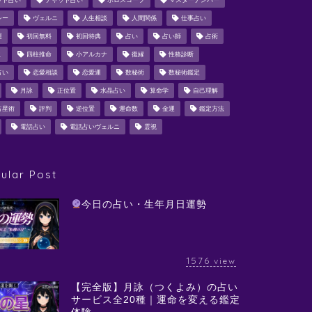
ット占い
チャット占い
ホロスコープ
マスターナンバー
シー
ヴェルニ
人生相談
人間関係
仕事占い
運
初回無料
初回特典
占い
占い師
占術
ミ
四柱推命
小アルカナ
復縁
性格診断
占い
恋愛相談
恋愛運
数秘術
数秘術鑑定
月詠
正位置
水晶占い
算命学
自己理解
占星術
評判
逆位置
運命数
金運
鑑定方法
電話占い
電話占いヴェルニ
霊視
ular Post
今日の占い・生年月日運勢
1576
view
【完全版】月詠（つくよみ）の占い
サービス全20種｜運命を変える鑑定