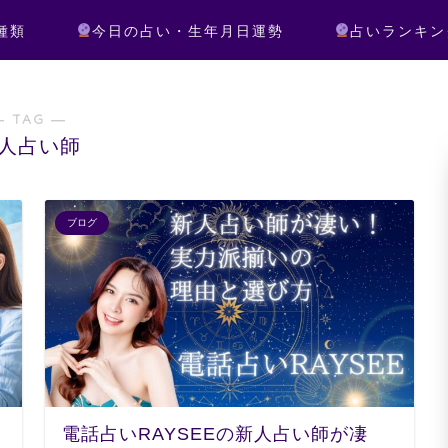
種類
今日の占い・生年月日運勢
占いランキン
― TAG ―
人占い師
ブログ
電話占いRAYSEEの新人占い師が凄