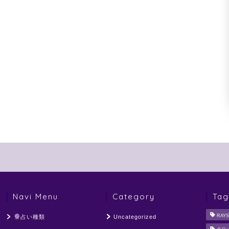
Navi Menu
Category
Tag
RAYS
占い種類
Uncategorized