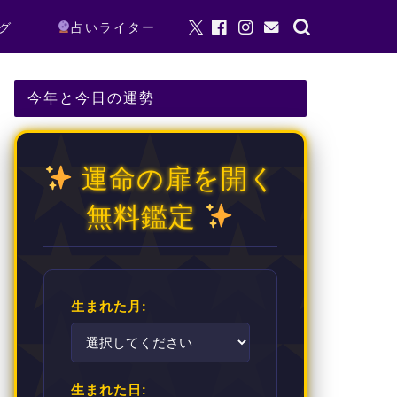
グ
占いライター
今年と今日の運勢
運命の扉を開く
無料鑑定
生まれた月:
生まれた日: