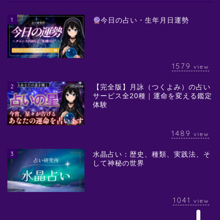
1
今日の占い・生年月日運勢
1579
view
2
【完全版】月詠（つくよみ）の占い
サービス全20種｜運命を変える鑑定
体験
1489
view
3
水晶占い：歴史、種類、実践法、そ
して神秘の世界
1041
view