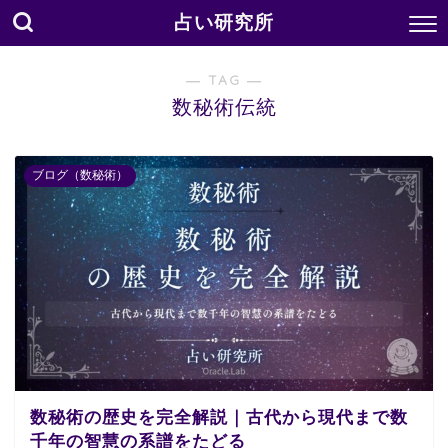
占い研究所
― TAG ―
数秘術伝統
ブログ（数秘術）
数秘術の歴史を完全解説｜古代から現代まで数
千年の智慧の系譜をたどる