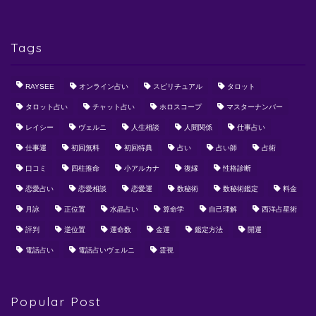
Tags
RAYSEE
オンライン占い
スピリチュアル
タロット
タロット占い
チャット占い
ホロスコープ
マスターナンバー
レイシー
ヴェルニ
人生相談
人間関係
仕事占い
仕事運
初回無料
初回特典
占い
占い師
占術
口コミ
四柱推命
小アルカナ
復縁
性格診断
恋愛占い
恋愛相談
恋愛運
数秘術
数秘術鑑定
料金
月詠
正位置
水晶占い
算命学
自己理解
西洋占星術
評判
逆位置
運命数
金運
鑑定方法
開運
電話占い
電話占いヴェルニ
霊視
Popular Post