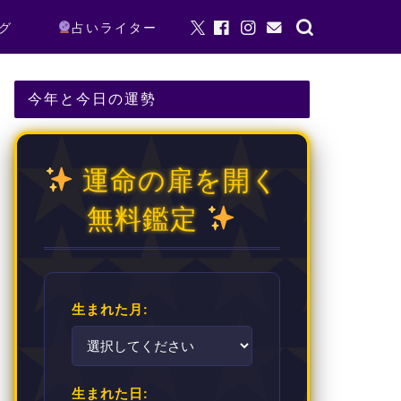
グ
占いライター
今年と今日の運勢
運命の扉を開く
無料鑑定
生まれた月:
生まれた日: