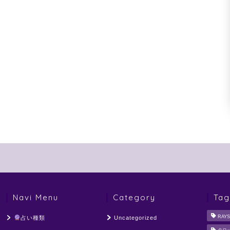
Navi Menu
Category
Tag
RAYS
占い種類
Uncategorized