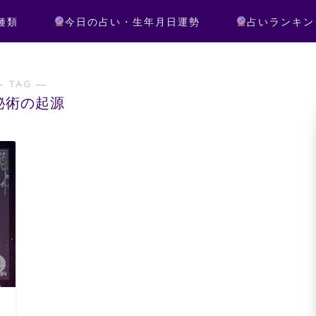
種類
今日の占い・生年月日運勢
占いランキン
― TAG ―
秘術の起源