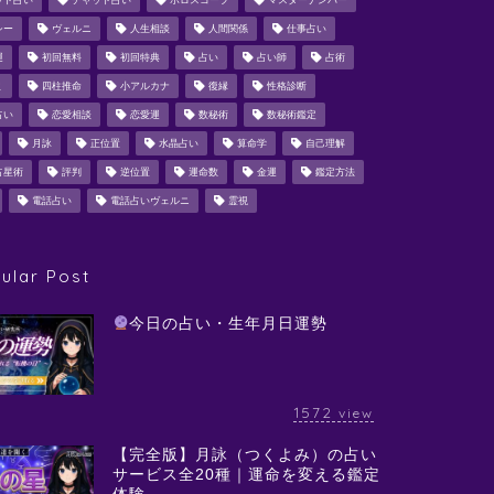
ット占い
チャット占い
ホロスコープ
マスターナンバー
シー
ヴェルニ
人生相談
人間関係
仕事占い
運
初回無料
初回特典
占い
占い師
占術
ミ
四柱推命
小アルカナ
復縁
性格診断
占い
恋愛相談
恋愛運
数秘術
数秘術鑑定
月詠
正位置
水晶占い
算命学
自己理解
占星術
評判
逆位置
運命数
金運
鑑定方法
電話占い
電話占いヴェルニ
霊視
ular Post
今日の占い・生年月日運勢
1572
view
【完全版】月詠（つくよみ）の占い
サービス全20種｜運命を変える鑑定