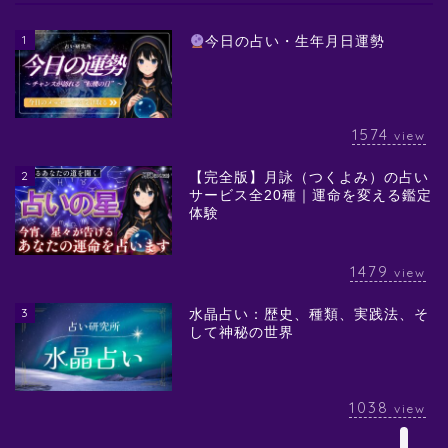
1
今日の占い・生年月日運勢
1574
view
2
【完全版】月詠（つくよみ）の占い
サービス全20種｜運命を変える鑑定
体験
1479
view
3
水晶占い：歴史、種類、実践法、そ
して神秘の世界
1038
view