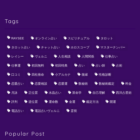
Tags
RAYSEE
オンライン占い
スピリチュアル
タロット
タロット占い
チャット占い
ホロスコープ
マスターナンバー
レイシー
ヴェルニ
人生相談
人間関係
仕事占い
仕事運
初回無料
初回特典
占い
占い師
占術
口コミ
四柱推命
小アルカナ
復縁
性格診断
恋愛占い
恋愛相談
恋愛運
数秘術
数秘術鑑定
料金
月詠
正位置
水晶占い
算命学
自己理解
西洋占星術
評判
逆位置
運命数
金運
鑑定方法
開運
電話占い
電話占いヴェルニ
霊視
Popular Post