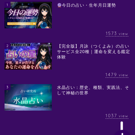
1
今日の占い・生年月日運勢
1573
view
2
【完全版】月詠（つくよみ）の占い
サービス全20種｜運命を変える鑑定
体験
1479
view
3
水晶占い：歴史、種類、実践法、そ
して神秘の世界
1037
view