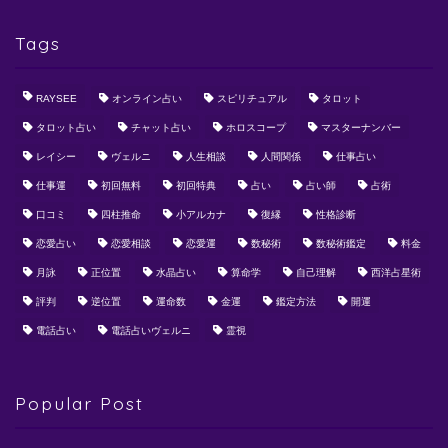
Tags
RAYSEE
オンライン占い
スピリチュアル
タロット
タロット占い
チャット占い
ホロスコープ
マスターナンバー
レイシー
ヴェルニ
人生相談
人間関係
仕事占い
仕事運
初回無料
初回特典
占い
占い師
占術
口コミ
四柱推命
小アルカナ
復縁
性格診断
恋愛占い
恋愛相談
恋愛運
数秘術
数秘術鑑定
料金
月詠
正位置
水晶占い
算命学
自己理解
西洋占星術
評判
逆位置
運命数
金運
鑑定方法
開運
電話占い
電話占いヴェルニ
霊視
Popular Post