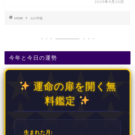
2025年9月20日
HOME
心の平穏
今年と今日の運勢
運命の扉を開く無
料鑑定
生まれた月: