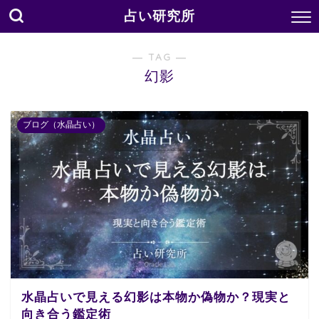
占い研究所
― TAG ―
幻影
ブログ（水晶占い）
水晶占いで見える幻影は本物か偽物か？現実と
向き合う鑑定術