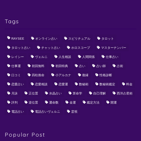
Tags
RAYSEE
オンライン占い
スピリチュアル
タロット
タロット占い
チャット占い
ホロスコープ
マスターナンバー
レイシー
ヴェルニ
人生相談
人間関係
仕事占い
仕事運
初回無料
初回特典
占い
占い師
占術
口コミ
四柱推命
小アルカナ
復縁
性格診断
恋愛占い
恋愛相談
恋愛運
数秘術
数秘術鑑定
料金
月詠
正位置
水晶占い
算命学
自己理解
西洋占星術
評判
逆位置
運命数
金運
鑑定方法
開運
電話占い
電話占いヴェルニ
霊視
Popular Post