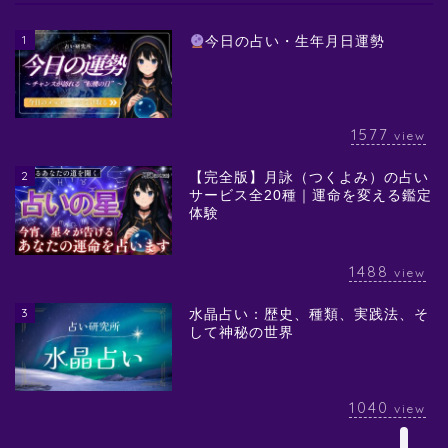
1
今日の占い・生年月日運勢
1577
view
2
【完全版】月詠（つくよみ）の占い
サービス全20種｜運命を変える鑑定
体験
1488
view
3
水晶占い：歴史、種類、実践法、そ
して神秘の世界
1040
view