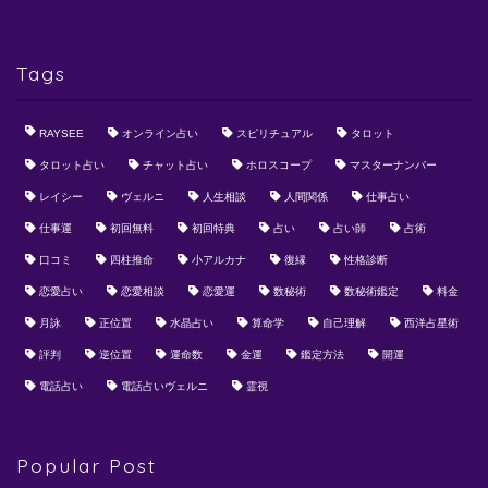
Tags
RAYSEE
オンライン占い
スピリチュアル
タロット
タロット占い
チャット占い
ホロスコープ
マスターナンバー
レイシー
ヴェルニ
人生相談
人間関係
仕事占い
仕事運
初回無料
初回特典
占い
占い師
占術
口コミ
四柱推命
小アルカナ
復縁
性格診断
恋愛占い
恋愛相談
恋愛運
数秘術
数秘術鑑定
料金
月詠
正位置
水晶占い
算命学
自己理解
西洋占星術
評判
逆位置
運命数
金運
鑑定方法
開運
電話占い
電話占いヴェルニ
霊視
Popular Post