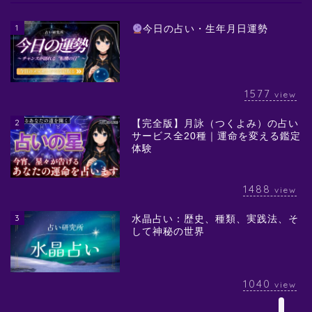
1
今日の占い・生年月日運勢
1577
view
2
【完全版】月詠（つくよみ）の占い
サービス全20種｜運命を変える鑑定
体験
1488
view
3
水晶占い：歴史、種類、実践法、そ
して神秘の世界
1040
view