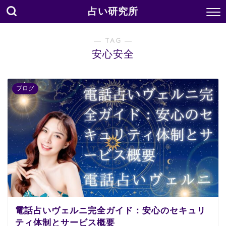
占い研究所
― TAG ―
安心安全
ブログ
電話占いヴェルニ完全ガイド：安心のセキュリ
ティ体制とサービス概要