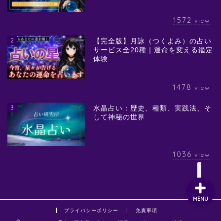
1572
view
2
【完全版】月詠（つくよみ）の占い
サービス全20種｜運命を変える鑑定
体験
1478
view
3
水晶占い：歴史、種類、実践法、そ
して神秘の世界
1036
view
MENU
プライバシーポリシー
免責事項