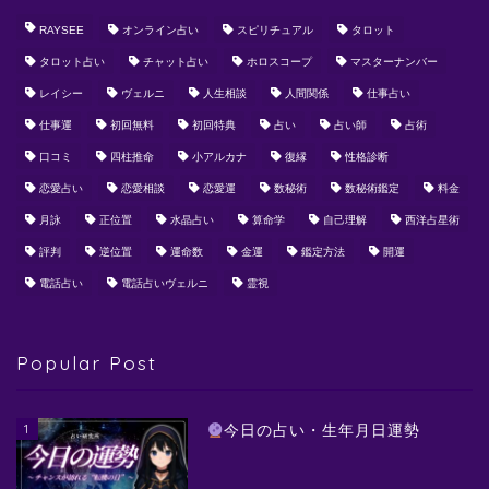
RAYSEE
オンライン占い
スピリチュアル
タロット
タロット占い
チャット占い
ホロスコープ
マスターナンバー
レイシー
ヴェルニ
人生相談
人間関係
仕事占い
仕事運
初回無料
初回特典
占い
占い師
占術
口コミ
四柱推命
小アルカナ
復縁
性格診断
恋愛占い
恋愛相談
恋愛運
数秘術
数秘術鑑定
料金
月詠
正位置
水晶占い
算命学
自己理解
西洋占星術
評判
逆位置
運命数
金運
鑑定方法
開運
電話占い
電話占いヴェルニ
霊視
Popular Post
1
今日の占い・生年月日運勢