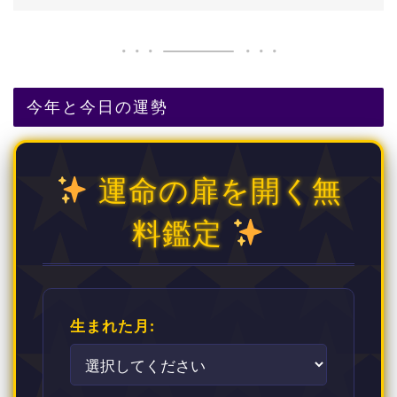
今年と今日の運勢
運命の扉を開く無
料鑑定
生まれた月: