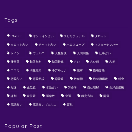
Tags
RAYSEE
オンライン占い
スピリチュアル
タロット
タロット占い
チャット占い
ホロスコープ
マスターナンバー
レイシー
ヴェルニ
人生相談
人間関係
仕事占い
仕事運
初回無料
初回特典
占い
占い師
占術
口コミ
四柱推命
小アルカナ
復縁
性格診断
恋愛占い
恋愛相談
恋愛運
数秘術
数秘術鑑定
料金
月詠
正位置
水晶占い
算命学
自己理解
西洋占星術
評判
逆位置
運命数
金運
鑑定方法
開運
電話占い
電話占いヴェルニ
霊視
Popular Post