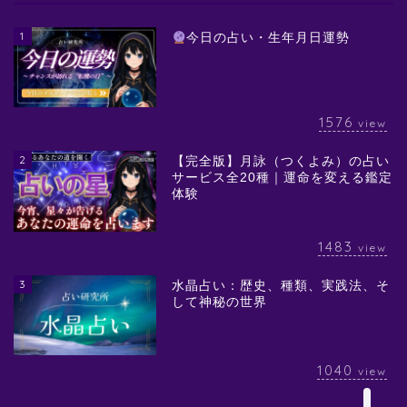
1
今日の占い・生年月日運勢
1576
view
2
【完全版】月詠（つくよみ）の占い
サービス全20種｜運命を変える鑑定
体験
1483
view
3
水晶占い：歴史、種類、実践法、そ
して神秘の世界
1040
view