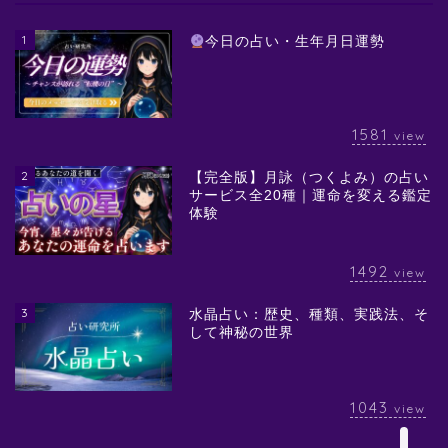
1
今日の占い・生年月日運勢
1581
view
2
【完全版】月詠（つくよみ）の占い
サービス全20種｜運命を変える鑑定
体験
1492
view
3
水晶占い：歴史、種類、実践法、そ
して神秘の世界
1043
view