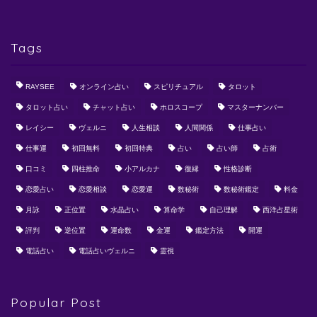
Tags
RAYSEE
オンライン占い
スピリチュアル
タロット
タロット占い
チャット占い
ホロスコープ
マスターナンバー
レイシー
ヴェルニ
人生相談
人間関係
仕事占い
仕事運
初回無料
初回特典
占い
占い師
占術
口コミ
四柱推命
小アルカナ
復縁
性格診断
恋愛占い
恋愛相談
恋愛運
数秘術
数秘術鑑定
料金
月詠
正位置
水晶占い
算命学
自己理解
西洋占星術
評判
逆位置
運命数
金運
鑑定方法
開運
電話占い
電話占いヴェルニ
霊視
Popular Post