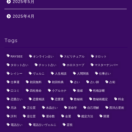
2025年5月
2025年4月
Tags
RAYSEE
オンライン占い
スピリチュアル
タロット
タロット占い
チャット占い
ホロスコープ
マスターナンバー
レイシー
ヴェルニ
人生相談
人間関係
仕事占い
仕事運
初回無料
初回特典
占い
占い師
占術
口コミ
四柱推命
小アルカナ
復縁
性格診断
恋愛占い
恋愛相談
恋愛運
数秘術
数秘術鑑定
料金
月詠
正位置
水晶占い
算命学
自己理解
西洋占星術
評判
逆位置
運命数
金運
鑑定方法
開運
電話占い
電話占いヴェルニ
霊視