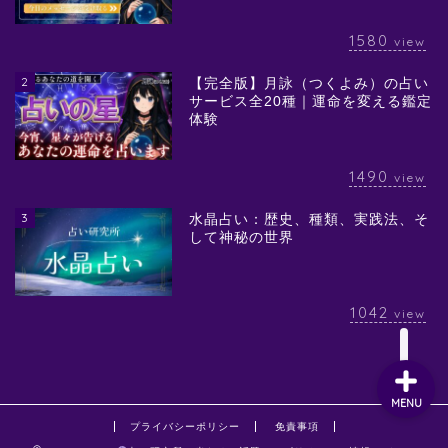
1580
view
2
【完全版】月詠（つくよみ）の占い
サービス全20種｜運命を変える鑑定
体験
1490
view
3
水晶占い：歴史、種類、実践法、そ
して神秘の世界
1042
view
MENU
プライバシーポリシー
免責事項