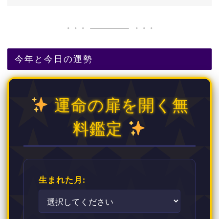
今年と今日の運勢
運命の扉を開く無
料鑑定
生まれた月: