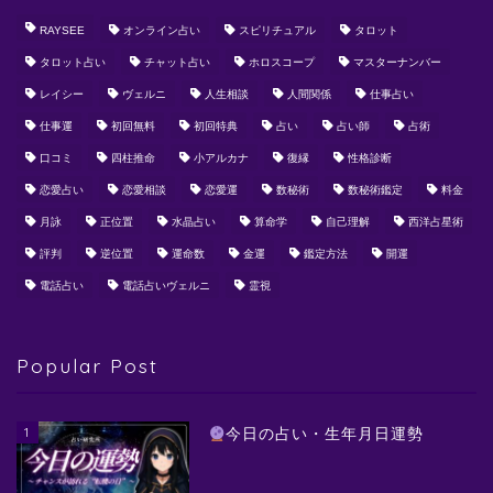
RAYSEE
オンライン占い
スピリチュアル
タロット
タロット占い
チャット占い
ホロスコープ
マスターナンバー
レイシー
ヴェルニ
人生相談
人間関係
仕事占い
仕事運
初回無料
初回特典
占い
占い師
占術
口コミ
四柱推命
小アルカナ
復縁
性格診断
恋愛占い
恋愛相談
恋愛運
数秘術
数秘術鑑定
料金
月詠
正位置
水晶占い
算命学
自己理解
西洋占星術
評判
逆位置
運命数
金運
鑑定方法
開運
電話占い
電話占いヴェルニ
霊視
Popular Post
1
今日の占い・生年月日運勢