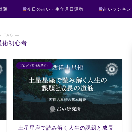
種類
今日の占い・生年月日運勢
占いランキン
― TAG ―
星術初心者
ブログ（西洋占星術）
土星星座で読み解く人生の課題と成長