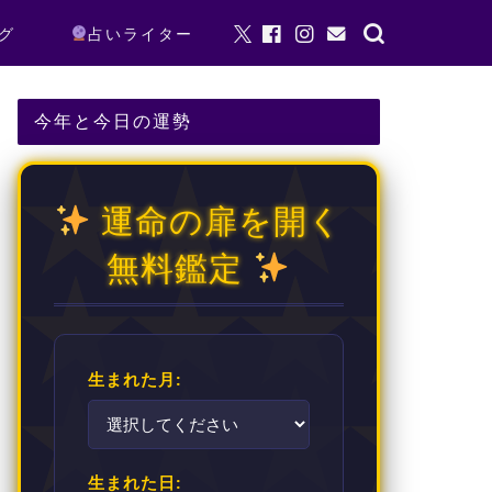
グ
占いライター
今年と今日の運勢
運命の扉を開く
無料鑑定
生まれた月:
生まれた日: