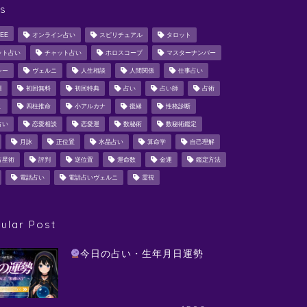
s
EE
オンライン占い
スピリチュアル
タロット
ット占い
チャット占い
ホロスコープ
マスターナンバー
シー
ヴェルニ
人生相談
人間関係
仕事占い
運
初回無料
初回特典
占い
占い師
占術
ミ
四柱推命
小アルカナ
復縁
性格診断
占い
恋愛相談
恋愛運
数秘術
数秘術鑑定
月詠
正位置
水晶占い
算命学
自己理解
占星術
評判
逆位置
運命数
金運
鑑定方法
電話占い
電話占いヴェルニ
霊視
ular Post
今日の占い・生年月日運勢