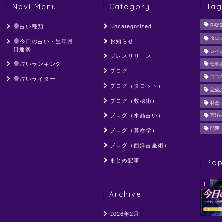
Navi Menu
Category
Tag
RAYS
占い種類
Uncategorized
タロ
今日の占い・生年月
お知らせ
日運勢
レイ
プレスリリース
占いランキング
仕事
ブログ
口コ
占いライター
ブログ（タロット）
恋愛
ブログ（数秘術）
料金
ブログ（水晶占い）
西洋
開運
ブログ（算命学）
ブログ（西洋占星術）
まとめ記事
Pop
1
Archive
2026年2月