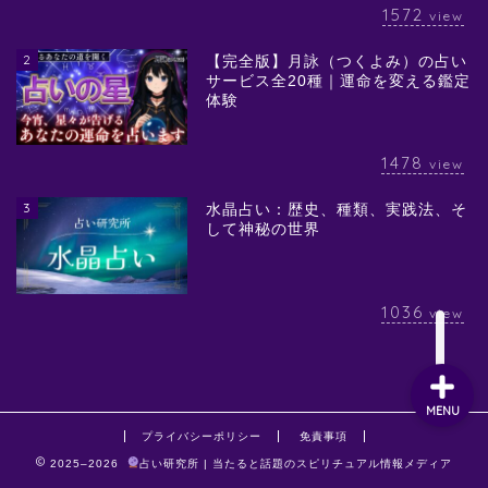
1572
view
2
【完全版】月詠（つくよみ）の占い
サービス全20種｜運命を変える鑑定
体験
1478
view
3
水晶占い：歴史、種類、実践法、そ
して神秘の世界
1036
view
MENU
プライバシーポリシー
免責事項
2025–2026
占い研究所 | 当たると話題のスピリチュアル情報メディア