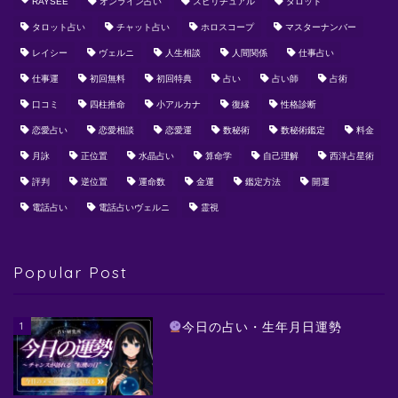
RAYSEE
オンライン占い
スピリチュアル
タロット
タロット占い
チャット占い
ホロスコープ
マスターナンバー
レイシー
ヴェルニ
人生相談
人間関係
仕事占い
仕事運
初回無料
初回特典
占い
占い師
占術
口コミ
四柱推命
小アルカナ
復縁
性格診断
恋愛占い
恋愛相談
恋愛運
数秘術
数秘術鑑定
料金
月詠
正位置
水晶占い
算命学
自己理解
西洋占星術
評判
逆位置
運命数
金運
鑑定方法
開運
電話占い
電話占いヴェルニ
霊視
Popular Post
1
今日の占い・生年月日運勢