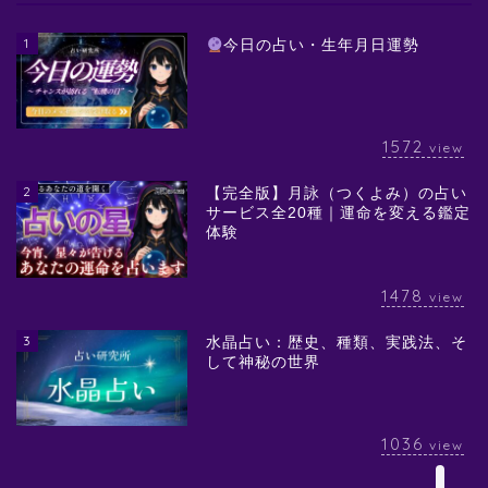
1
今日の占い・生年月日運勢
1572
view
2
【完全版】月詠（つくよみ）の占い
サービス全20種｜運命を変える鑑定
体験
1478
view
3
水晶占い：歴史、種類、実践法、そ
して神秘の世界
1036
view