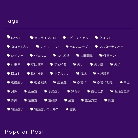
Tags
RAYSEE
オンライン占い
スピリチュアル
タロット
タロット占い
チャット占い
ホロスコープ
マスターナンバー
レイシー
ヴェルニ
人生相談
人間関係
仕事占い
仕事運
初回無料
初回特典
占い
占い師
占術
口コミ
四柱推命
小アルカナ
復縁
性格診断
恋愛占い
恋愛相談
恋愛運
数秘術
数秘術鑑定
料金
月詠
正位置
水晶占い
算命学
自己理解
西洋占星術
評判
逆位置
運命数
金運
鑑定方法
開運
電話占い
電話占いヴェルニ
霊視
Popular Post