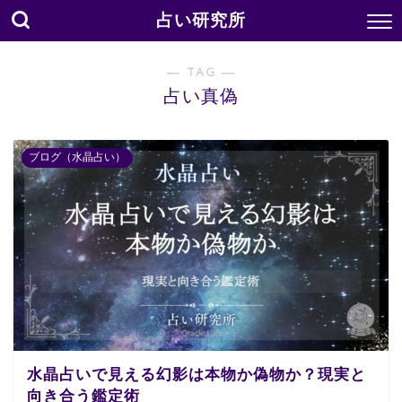
占い研究所
― TAG ―
占い真偽
ブログ（水晶占い）
水晶占いで見える幻影は本物か偽物か？現実と
向き合う鑑定術