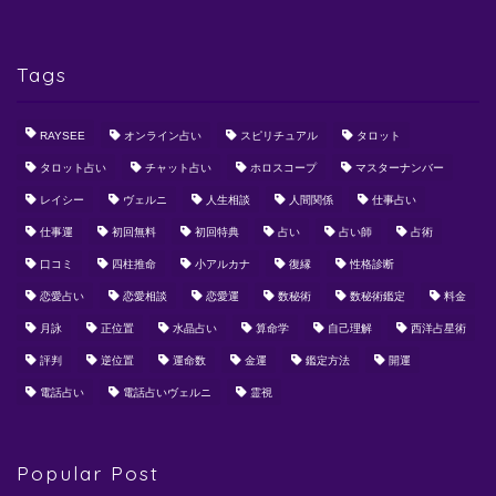
Tags
RAYSEE
オンライン占い
スピリチュアル
タロット
タロット占い
チャット占い
ホロスコープ
マスターナンバー
レイシー
ヴェルニ
人生相談
人間関係
仕事占い
仕事運
初回無料
初回特典
占い
占い師
占術
口コミ
四柱推命
小アルカナ
復縁
性格診断
恋愛占い
恋愛相談
恋愛運
数秘術
数秘術鑑定
料金
月詠
正位置
水晶占い
算命学
自己理解
西洋占星術
評判
逆位置
運命数
金運
鑑定方法
開運
電話占い
電話占いヴェルニ
霊視
Popular Post