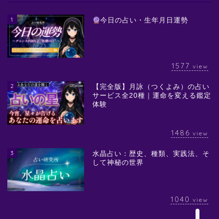
1
今日の占い・生年月日運勢
1577
view
2
【完全版】月詠（つくよみ）の占い
サービス全20種｜運命を変える鑑定
体験
1486
view
3
水晶占い：歴史、種類、実践法、そ
して神秘の世界
1040
view