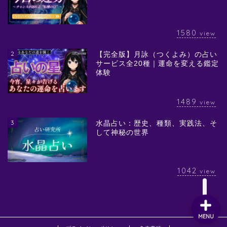
1580
view
2
【完全版】月詠（つくよみ）の占い
サービス全20種｜運命を変える鑑定
体験
1489
view
3
水晶占い：歴史、種類、実践法、そ
して神秘の世界
1042
view
MENU