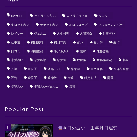
RAYSEE
オンライン占い
スピリチュアル
タロット
タロット占い
チャット占い
ホロスコープ
マスターナンバー
レイシー
ヴェルニ
人生相談
人間関係
仕事占い
仕事運
初回無料
初回特典
占い
占い師
占術
口コミ
四柱推命
小アルカナ
復縁
性格診断
恋愛占い
恋愛相談
恋愛運
数秘術
数秘術鑑定
料金
月詠
正位置
水晶占い
算命学
自己理解
西洋占星術
評判
逆位置
運命数
金運
鑑定方法
開運
電話占い
電話占いヴェルニ
霊視
Popular Post
1
今日の占い・生年月日運勢