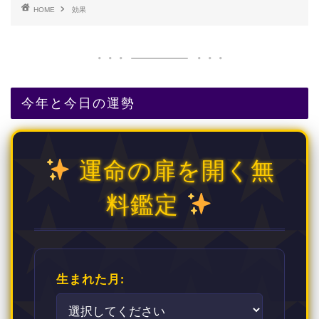
HOME
効果
今年と今日の運勢
運命の扉を開く無
料鑑定
生まれた月: