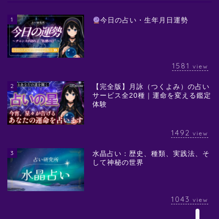
1
今日の占い・生年月日運勢
1581
view
2
【完全版】月詠（つくよみ）の占い
サービス全20種｜運命を変える鑑定
体験
1492
view
3
水晶占い：歴史、種類、実践法、そ
して神秘の世界
1043
view