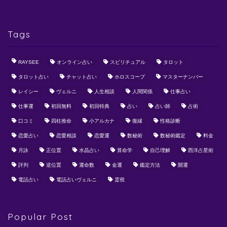
Tags
RAYSEE
オンライン占い
スピリチュアル
タロット
タロット占い
チャット占い
ホロスコープ
マスターナンバー
レイシー
ヴェルニ
人生相談
人間関係
仕事占い
仕事運
初回無料
初回特典
占い
占い師
占術
口コミ
四柱推命
小アルカナ
復縁
性格診断
恋愛占い
恋愛相談
恋愛運
数秘術
数秘術鑑定
料金
月詠
正位置
水晶占い
算命学
自己理解
西洋占星術
評判
逆位置
運命数
金運
鑑定方法
開運
電話占い
電話占いヴェルニ
霊視
Popular Post