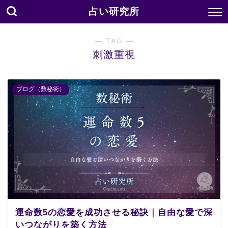
占い研究所
― TAG ―
刺激重視
ブログ（数秘術）
運命数5の恋愛を成功させる秘訣｜自由な愛で深
いつながりを築く方法