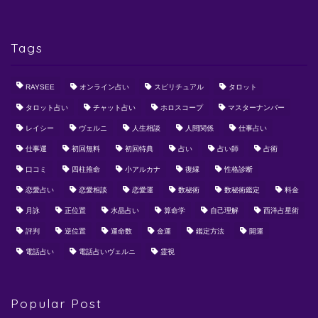
Tags
RAYSEE
オンライン占い
スピリチュアル
タロット
タロット占い
チャット占い
ホロスコープ
マスターナンバー
レイシー
ヴェルニ
人生相談
人間関係
仕事占い
仕事運
初回無料
初回特典
占い
占い師
占術
口コミ
四柱推命
小アルカナ
復縁
性格診断
恋愛占い
恋愛相談
恋愛運
数秘術
数秘術鑑定
料金
月詠
正位置
水晶占い
算命学
自己理解
西洋占星術
評判
逆位置
運命数
金運
鑑定方法
開運
電話占い
電話占いヴェルニ
霊視
Popular Post