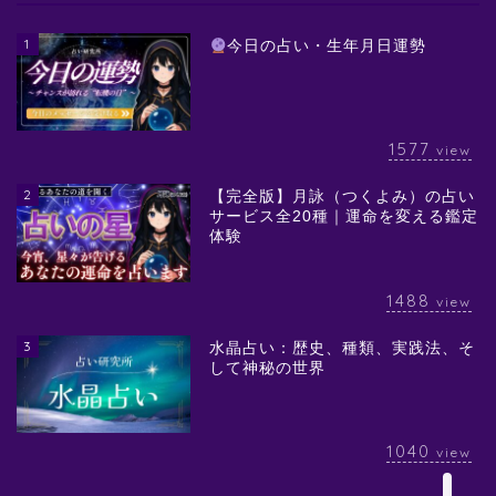
1
今日の占い・生年月日運勢
1577
view
2
【完全版】月詠（つくよみ）の占い
サービス全20種｜運命を変える鑑定
体験
1488
view
3
水晶占い：歴史、種類、実践法、そ
して神秘の世界
1040
view