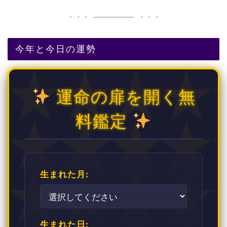
今年と今日の運勢
運命の扉を開く無
料鑑定
生まれた月:
生まれた日: