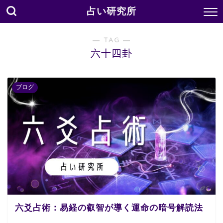
占い研究所
― TAG ―
六十四卦
ブログ
六爻占術：易経の叡智が導く運命の暗号解読法