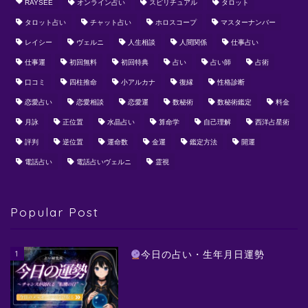
RAYSEE
オンライン占い
スピリチュアル
タロット
タロット占い
チャット占い
ホロスコープ
マスターナンバー
レイシー
ヴェルニ
人生相談
人間関係
仕事占い
仕事運
初回無料
初回特典
占い
占い師
占術
口コミ
四柱推命
小アルカナ
復縁
性格診断
恋愛占い
恋愛相談
恋愛運
数秘術
数秘術鑑定
料金
月詠
正位置
水晶占い
算命学
自己理解
西洋占星術
評判
逆位置
運命数
金運
鑑定方法
開運
電話占い
電話占いヴェルニ
霊視
Popular Post
1
今日の占い・生年月日運勢