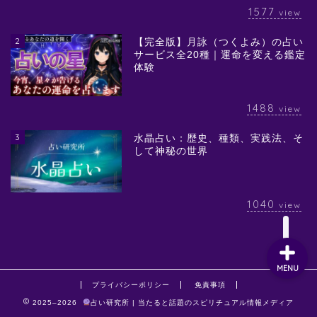
1577
view
2
【完全版】月詠（つくよみ）の占い
サービス全20種｜運命を変える鑑定
体験
1488
view
3
水晶占い：歴史、種類、実践法、そ
して神秘の世界
1040
view
MENU
プライバシーポリシー
免責事項
2025–2026
占い研究所 | 当たると話題のスピリチュアル情報メディア