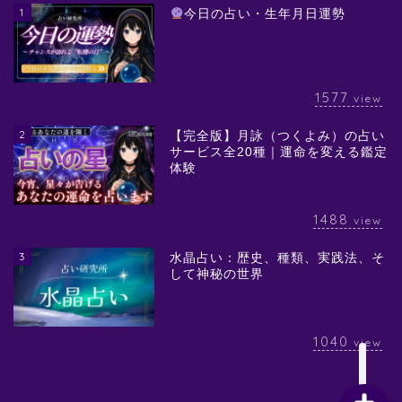
1
今日の占い・生年月日運勢
1577
view
2
【完全版】月詠（つくよみ）の占い
サービス全20種｜運命を変える鑑定
体験
1488
view
3
水晶占い：歴史、種類、実践法、そ
して神秘の世界
1040
view