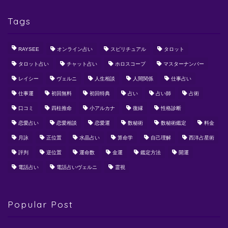
Tags
RAYSEE
オンライン占い
スピリチュアル
タロット
タロット占い
チャット占い
ホロスコープ
マスターナンバー
レイシー
ヴェルニ
人生相談
人間関係
仕事占い
仕事運
初回無料
初回特典
占い
占い師
占術
口コミ
四柱推命
小アルカナ
復縁
性格診断
恋愛占い
恋愛相談
恋愛運
数秘術
数秘術鑑定
料金
月詠
正位置
水晶占い
算命学
自己理解
西洋占星術
評判
逆位置
運命数
金運
鑑定方法
開運
電話占い
電話占いヴェルニ
霊視
Popular Post