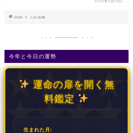
2025年9月13日
HOME
人生の転機
今年と今日の運勢
運命の扉を開く無
料鑑定
生まれた月: