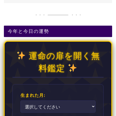
今年と今日の運勢
運命の扉を開く無
料鑑定
生まれた月: