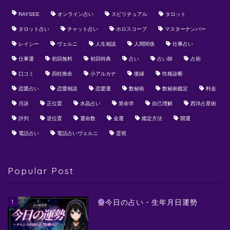
RAYSEE
オンライン占い
スピリチュアル
タロット
タロット占い
チャット占い
ホロスコープ
マスターナンバー
レイシー
ヴェルニ
人生相談
人間関係
仕事占い
仕事運
初回無料
初回特典
占い
占い師
占術
口コミ
四柱推命
小アルカナ
復縁
性格診断
恋愛占い
恋愛相談
恋愛運
数秘術
数秘術鑑定
料金
月詠
正位置
水晶占い
算命学
自己理解
西洋占星術
評判
逆位置
運命数
金運
鑑定方法
開運
電話占い
電話占いヴェルニ
霊視
Popular Post
1
今日の占い・生年月日運勢