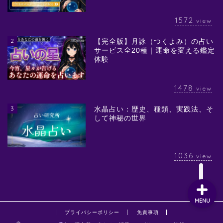
1572
view
2
【完全版】月詠（つくよみ）の占い
サービス全20種｜運命を変える鑑定
体験
1478
view
3
水晶占い：歴史、種類、実践法、そ
して神秘の世界
1036
view
MENU
プライバシーポリシー
免責事項