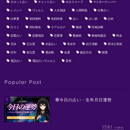
タロット占い
チャット占い
ホロスコープ
マスターナンバー
レイシー
ヴェルニ
人生相談
人間関係
仕事占い
仕事運
初回無料
初回特典
占い
占い師
占術
口コミ
四柱推命
小アルカナ
復縁
性格診断
恋愛占い
恋愛相談
恋愛運
数秘術
数秘術鑑定
料金
月詠
正位置
水晶占い
算命学
自己理解
西洋占星術
評判
逆位置
運命数
金運
鑑定方法
開運
電話占い
電話占いヴェルニ
霊視
Popular Post
1
今日の占い・生年月日運勢
1581
view