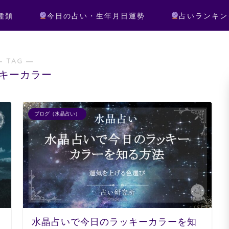
種類
今日の占い・生年月日運勢
占いランキン
― TAG ―
キーカラー
ブログ（水晶占い）
水晶占いで今日のラッキーカラーを知