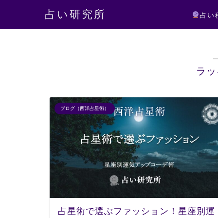
占い研究所
占い
ラッ
ブログ（西洋占星術）
占星術で選ぶファッション！星座別運