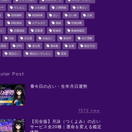
ット占い
チャット占い
ホロスコープ
マスターナンバー
シー
ヴェルニ
人生相談
人間関係
仕事占い
運
初回無料
初回特典
占い
占い師
占術
ミ
四柱推命
小アルカナ
復縁
性格診断
占い
恋愛相談
恋愛運
数秘術
数秘術鑑定
月詠
正位置
水晶占い
算命学
自己理解
占星術
評判
逆位置
運命数
金運
鑑定方法
電話占い
電話占いヴェルニ
霊視
ular Post
今日の占い・生年月日運勢
1572
view
【完全版】月詠（つくよみ）の占い
サービス全20種｜運命を変える鑑定