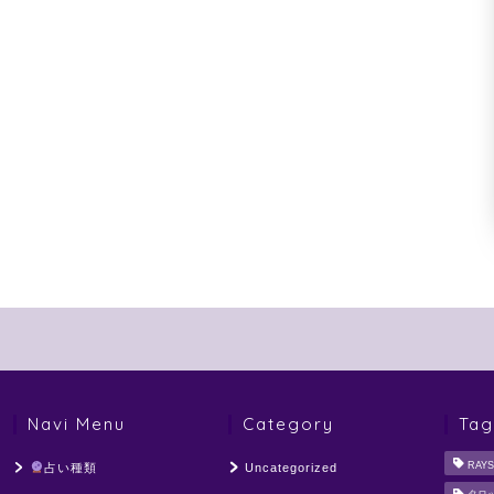
Navi Menu
Category
Tag
RAYS
占い種類
Uncategorized