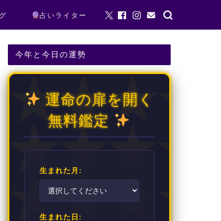
グ
占いライター
今年と今日の運勢
運命の扉を開く
無料鑑定
生まれた月:
生まれた日: