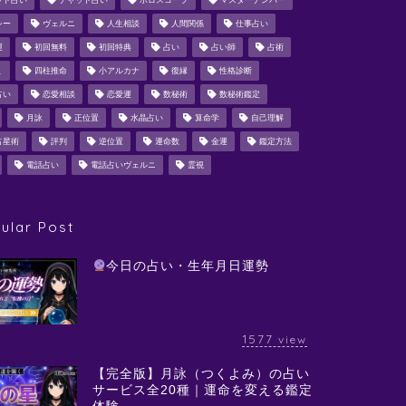
ット占い
チャット占い
ホロスコープ
マスターナンバー
シー
ヴェルニ
人生相談
人間関係
仕事占い
運
初回無料
初回特典
占い
占い師
占術
ミ
四柱推命
小アルカナ
復縁
性格診断
占い
恋愛相談
恋愛運
数秘術
数秘術鑑定
月詠
正位置
水晶占い
算命学
自己理解
占星術
評判
逆位置
運命数
金運
鑑定方法
電話占い
電話占いヴェルニ
霊視
ular Post
今日の占い・生年月日運勢
1577
view
【完全版】月詠（つくよみ）の占い
サービス全20種｜運命を変える鑑定