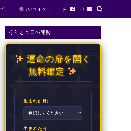
グ
占いライター
今年と今日の運勢
運命の扉を開く
無料鑑定
生まれた月:
生まれた日: