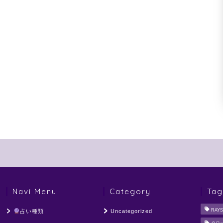
Navi Menu
Category
Tag
RAYS
占い種類
Uncategorized