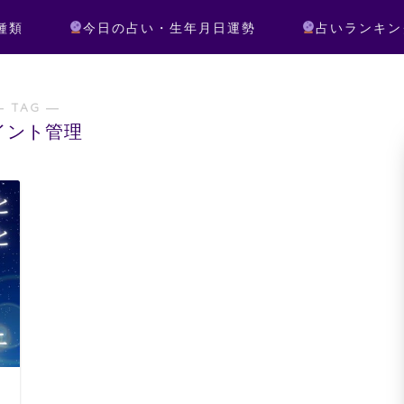
種類
今日の占い・生年月日運勢
占いランキン
― TAG ―
イント管理