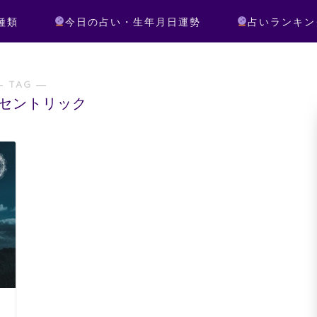
種類
今日の占い・生年月日運勢
占いランキン
― TAG ―
セントリック