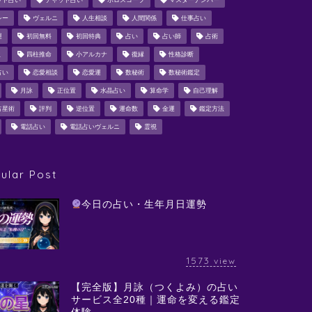
ット占い
チャット占い
ホロスコープ
マスターナンバー
シー
ヴェルニ
人生相談
人間関係
仕事占い
運
初回無料
初回特典
占い
占い師
占術
ミ
四柱推命
小アルカナ
復縁
性格診断
占い
恋愛相談
恋愛運
数秘術
数秘術鑑定
月詠
正位置
水晶占い
算命学
自己理解
占星術
評判
逆位置
運命数
金運
鑑定方法
電話占い
電話占いヴェルニ
霊視
ular Post
今日の占い・生年月日運勢
1573
view
【完全版】月詠（つくよみ）の占い
サービス全20種｜運命を変える鑑定