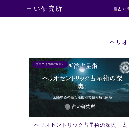
占い研究所
占い
ヘリオ
ブログ（西洋占星術）
ヘリオセントリック占星術の深奥：太