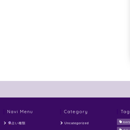
Navi Menu
Category
Tag
RAYS
占い種類
Uncategorized