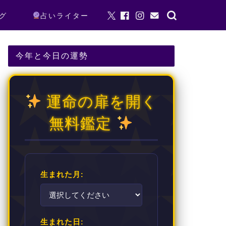
グ
占いライター
今年と今日の運勢
運命の扉を開く
無料鑑定
生まれた月:
生まれた日: