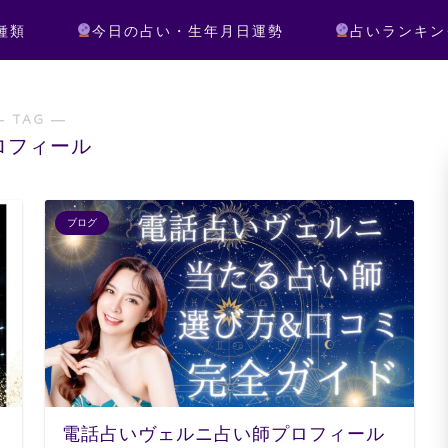
種類
今日の占い・生年月日運勢
占いランキン
― TAG ―
ロフィール
ブログ
電話占いヴェルニ占い師プロフィール