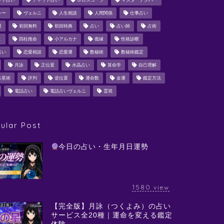
ット占い
チャット占い
ホロスコープ
マスターナンバー
シー
ヴェルニ
人生相談
人間関係
仕事占い
運
初回無料
初回特典
占い
占い師
占術
ミ
四柱推命
小アルカナ
復縁
性格診断
占い
恋愛相談
恋愛運
数秘術
数秘術鑑定
月詠
正位置
水晶占い
算命学
自己理解
占星術
評判
逆位置
運命数
金運
鑑定方法
電話占い
電話占いヴェルニ
霊視
ular Post
今日の占い・生年月日運勢
1580
view
【完全版】月詠（つくよみ）の占い
サービス全20種｜運命を変える鑑定