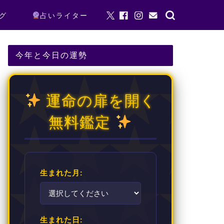
グ
占いライター
今年と今日の運勢
運命の扉を開く
無料鑑定
生まれた月:
生まれた日: