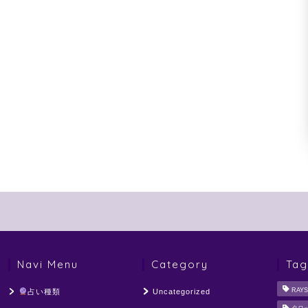
Navi Menu
Category
Tag
RAYS
占い種類
Uncategorized