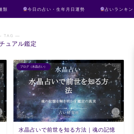
種類
今日の占い・生年月日運勢
占いランキン
― TAG ―
チュアル鑑定
ブログ（水晶占い）
水晶占いで前世を知る方法｜魂の記憶