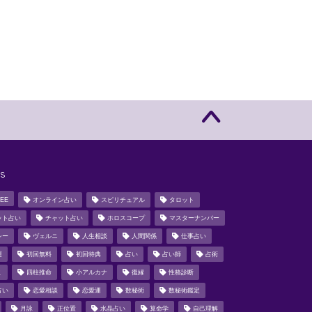
s
EE
オンライン占い
スピリチュアル
タロット
ット占い
チャット占い
ホロスコープ
マスターナンバー
シー
ヴェルニ
人生相談
人間関係
仕事占い
運
初回無料
初回特典
占い
占い師
占術
ミ
四柱推命
小アルカナ
復縁
性格診断
占い
恋愛相談
恋愛運
数秘術
数秘術鑑定
月詠
正位置
水晶占い
算命学
自己理解