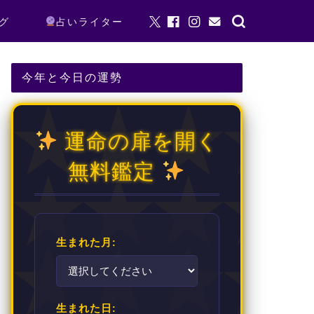
グ
占いライター
今年と今日の運勢
運命の扉を開く
無料鑑定
生まれた月:
生まれた日: