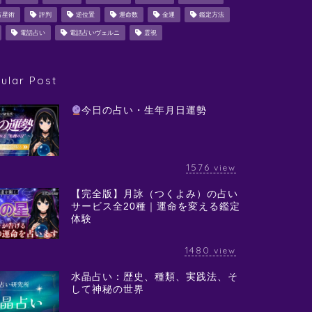
占星術
評判
逆位置
運命数
金運
鑑定方法
電話占い
電話占いヴェルニ
霊視
ular Post
今日の占い・生年月日運勢
1576
view
【完全版】月詠（つくよみ）の占い
サービス全20種｜運命を変える鑑定
体験
1480
view
水晶占い：歴史、種類、実践法、そ
して神秘の世界