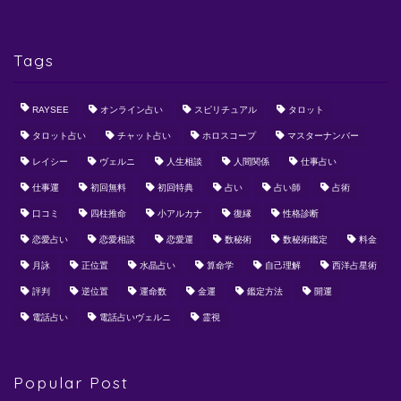
Tags
RAYSEE
オンライン占い
スピリチュアル
タロット
タロット占い
チャット占い
ホロスコープ
マスターナンバー
レイシー
ヴェルニ
人生相談
人間関係
仕事占い
仕事運
初回無料
初回特典
占い
占い師
占術
口コミ
四柱推命
小アルカナ
復縁
性格診断
恋愛占い
恋愛相談
恋愛運
数秘術
数秘術鑑定
料金
月詠
正位置
水晶占い
算命学
自己理解
西洋占星術
評判
逆位置
運命数
金運
鑑定方法
開運
電話占い
電話占いヴェルニ
霊視
Popular Post