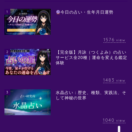
1
今日の占い・生年月日運勢
1576
view
2
【完全版】月詠（つくよみ）の占い
サービス全20種｜運命を変える鑑定
体験
1483
view
3
水晶占い：歴史、種類、実践法、そ
して神秘の世界
1040
view