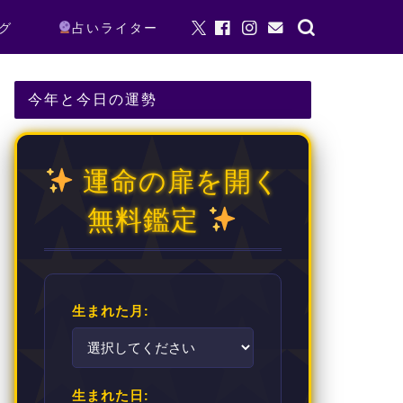
グ
占いライター
今年と今日の運勢
運命の扉を開く
無料鑑定
生まれた月:
生まれた日: