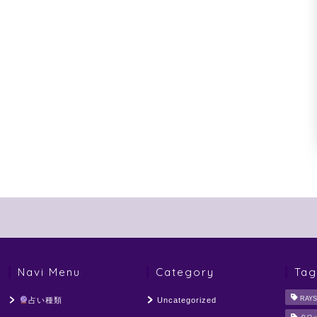
Navi Menu
Category
Tag
RAYS
占い種類
Uncategorized