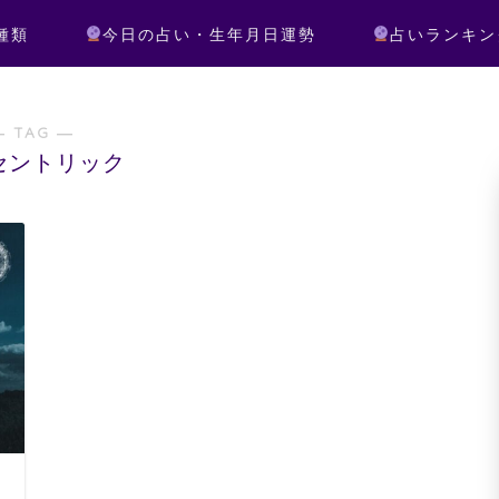
種類
今日の占い・生年月日運勢
占いランキン
― TAG ―
セントリック