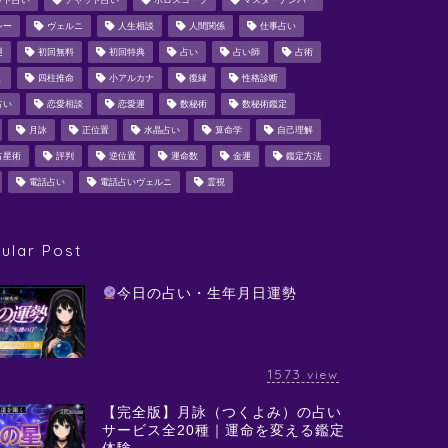
ット占い
チャット占い
ホロスコープ
マスターナンバー
シー
ヴェルニ
人生相談
人間関係
仕事占い
運
初回無料
初回特典
占い
占い師
占術
ミ
四柱推命
小アルカナ
復縁
性格診断
占い
恋愛相談
恋愛運
数秘術
数秘術鑑定
月詠
正位置
水晶占い
算命学
自己理解
占星術
評判
逆位置
運命数
金運
鑑定方法
電話占い
電話占いヴェルニ
霊視
ular Post
今日の占い・生年月日運勢
1573
view
【完全版】月詠（つくよみ）の占い
サービス全20種｜運命を変える鑑定