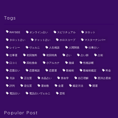
Tags
RAYSEE
オンライン占い
スピリチュアル
タロット
タロット占い
チャット占い
ホロスコープ
マスターナンバー
レイシー
ヴェルニ
人生相談
人間関係
仕事占い
仕事運
初回無料
初回特典
占い
占い師
占術
口コミ
四柱推命
小アルカナ
復縁
性格診断
恋愛占い
恋愛相談
恋愛運
数秘術
数秘術鑑定
料金
月詠
正位置
水晶占い
算命学
自己理解
西洋占星術
評判
逆位置
運命数
金運
鑑定方法
開運
電話占い
電話占いヴェルニ
霊視
Popular Post