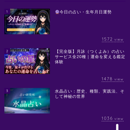
1
今日の占い・生年月日運勢
1572
view
2
【完全版】月詠（つくよみ）の占い
サービス全20種｜運命を変える鑑定
体験
1478
view
3
水晶占い：歴史、種類、実践法、そ
して神秘の世界
1036
view