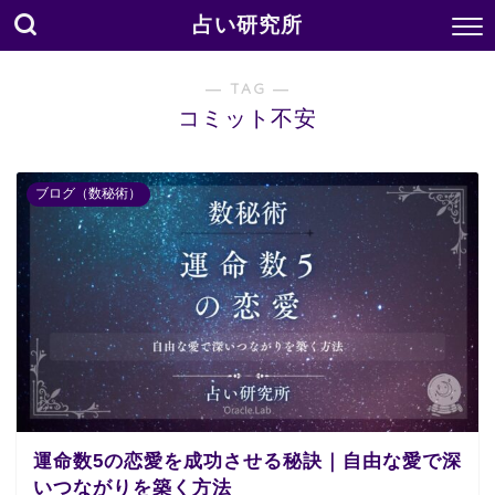
占い研究所
― TAG ―
コミット不安
ブログ（数秘術）
運命数5の恋愛を成功させる秘訣｜自由な愛で深
いつながりを築く方法