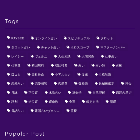
Tags
RAYSEE
オンライン占い
スピリチュアル
タロット
タロット占い
チャット占い
ホロスコープ
マスターナンバー
レイシー
ヴェルニ
人生相談
人間関係
仕事占い
仕事運
初回無料
初回特典
占い
占い師
占術
口コミ
四柱推命
小アルカナ
復縁
性格診断
恋愛占い
恋愛相談
恋愛運
数秘術
数秘術鑑定
料金
月詠
正位置
水晶占い
算命学
自己理解
西洋占星術
評判
逆位置
運命数
金運
鑑定方法
開運
電話占い
電話占いヴェルニ
霊視
Popular Post