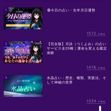
1
今日の占い・生年月日運勢
1572
view
2
【完全版】月詠（つくよみ）の占い
サービス全20種｜運命を変える鑑定
体験
1478
view
3
水晶占い：歴史、種類、実践法、そ
して神秘の世界
1034
view