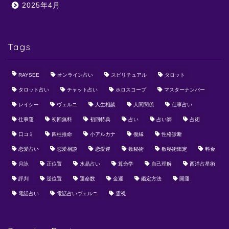
2025年4月
Tags
RAYSEE
オンライン占い
スピリチュアル
タロット
タロット占い
チャット占い
ホロスコープ
マスターナンバー
レイシー
ヴェルニ
人生相談
人間関係
仕事占い
仕事運
初回無料
初回特典
占い
占い師
占術
口コミ
四柱推命
小アルカナ
復縁
性格診断
恋愛占い
恋愛相談
恋愛運
数秘術
数秘術鑑定
料金
月詠
正位置
水晶占い
算命学
自己理解
西洋占星術
評判
逆位置
運命数
金運
鑑定方法
開運
電話占い
電話占いヴェルニ
霊視