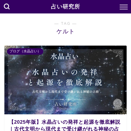
占い研究所
― TAG ―
ケルト
ブログ（水晶占い）
【2025年版】水晶占いの発祥と起源を徹底解説
｜古代文明から現代まで受け継がれる神秘の占