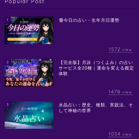
Popular Post
1
今日の占い・生年月日運勢
1572
view
2
【完全版】月詠（つくよみ）の占い
サービス全20種｜運命を変える鑑定
体験
1478
view
3
水晶占い：歴史、種類、実践法、そ
して神秘の世界
1034
view