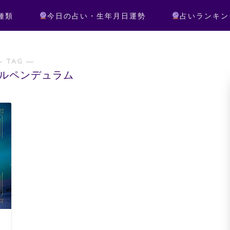
種類
今日の占い・生年月日運勢
占いランキン
― TAG ―
ルペンデュラム