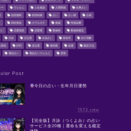
ット占い
チャット占い
ホロスコープ
マスターナンバー
シー
ヴェルニ
人生相談
人間関係
仕事占い
運
初回無料
初回特典
占い
占い師
占術
ミ
四柱推命
小アルカナ
復縁
性格診断
占い
恋愛相談
恋愛運
数秘術
数秘術鑑定
月詠
正位置
水晶占い
算命学
自己理解
占星術
評判
逆位置
運命数
金運
鑑定方法
電話占い
電話占いヴェルニ
霊視
ular Post
今日の占い・生年月日運勢
1572
view
【完全版】月詠（つくよみ）の占い
サービス全20種｜運命を変える鑑定