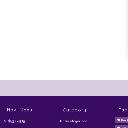
Navi Menu
Category
Tag
RAYS
占い種類
Uncategorized