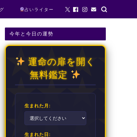
グ
占いライター
今年と今日の運勢
運命の扉を開く
無料鑑定
生まれた月:
生まれた日: