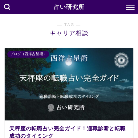
占い研究所
― TAG ―
キャリア相談
ブログ（西洋占星術）
天秤座の転職占い完全ガイド！適職診断と転職
成功のタイミング