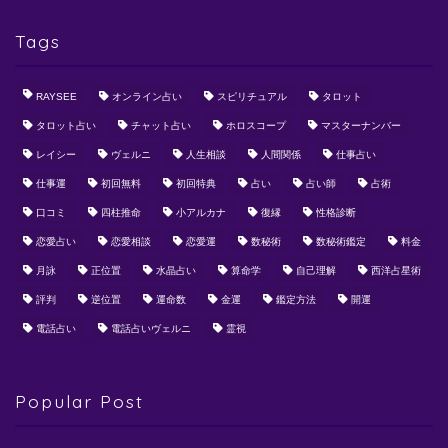
Tags
RAYSEE
オンライン占い
スピリチュアル
タロット
タロット占い
チャット占い
ホロスコープ
マスターナンバー
レイシー
ヴェルニ
人生相談
人間関係
仕事占い
仕事運
初回無料
初回特典
占い
占い師
占術
口コミ
四柱推命
小アルカナ
復縁
性格診断
恋愛占い
恋愛相談
恋愛運
数秘術
数秘術鑑定
料金
月詠
正位置
水晶占い
算命学
自己理解
西洋占星術
評判
逆位置
運命数
金運
鑑定方法
開運
電話占い
電話占いヴェルニ
霊視
Popular Post