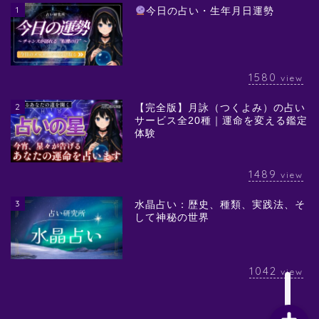
1
今日の占い・生年月日運勢
1580
view
2
【完全版】月詠（つくよみ）の占い
サービス全20種｜運命を変える鑑定
体験
1489
view
3
水晶占い：歴史、種類、実践法、そ
して神秘の世界
1042
view