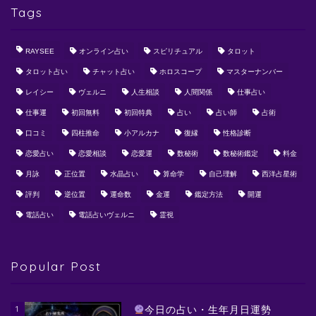
Tags
RAYSEE
オンライン占い
スピリチュアル
タロット
タロット占い
チャット占い
ホロスコープ
マスターナンバー
レイシー
ヴェルニ
人生相談
人間関係
仕事占い
仕事運
初回無料
初回特典
占い
占い師
占術
口コミ
四柱推命
小アルカナ
復縁
性格診断
恋愛占い
恋愛相談
恋愛運
数秘術
数秘術鑑定
料金
月詠
正位置
水晶占い
算命学
自己理解
西洋占星術
評判
逆位置
運命数
金運
鑑定方法
開運
電話占い
電話占いヴェルニ
霊視
Popular Post
1
今日の占い・生年月日運勢