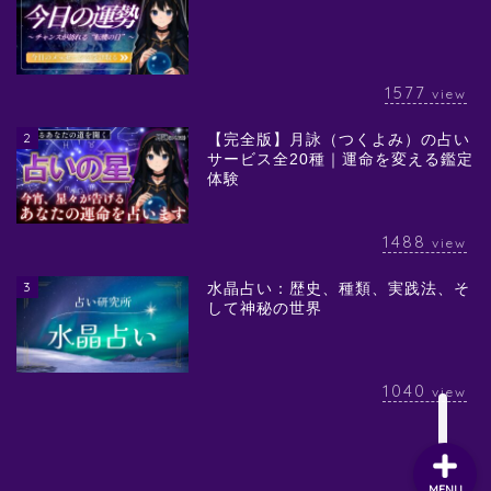
1577
view
2
【完全版】月詠（つくよみ）の占い
サービス全20種｜運命を変える鑑定
体験
1488
view
3
水晶占い：歴史、種類、実践法、そ
して神秘の世界
1040
view
MENU