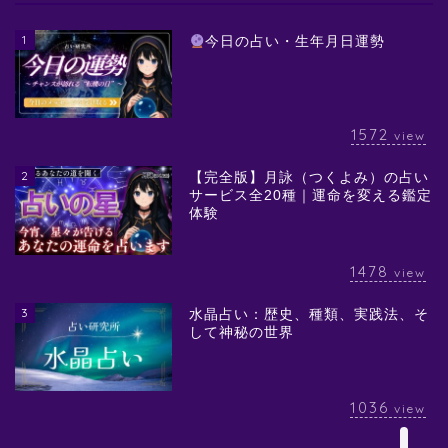
1
今日の占い・生年月日運勢
1572
view
2
【完全版】月詠（つくよみ）の占い
サービス全20種｜運命を変える鑑定
体験
1478
view
3
水晶占い：歴史、種類、実践法、そ
して神秘の世界
1036
view