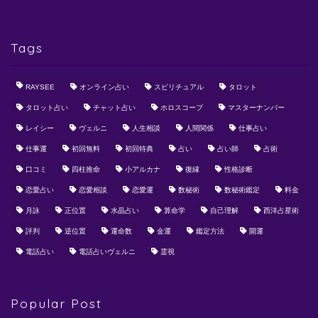
Tags
RAYSEE
オンライン占い
スピリチュアル
タロット
タロット占い
チャット占い
ホロスコープ
マスターナンバー
レイシー
ヴェルニ
人生相談
人間関係
仕事占い
仕事運
初回無料
初回特典
占い
占い師
占術
口コミ
四柱推命
小アルカナ
復縁
性格診断
恋愛占い
恋愛相談
恋愛運
数秘術
数秘術鑑定
料金
月詠
正位置
水晶占い
算命学
自己理解
西洋占星術
評判
逆位置
運命数
金運
鑑定方法
開運
電話占い
電話占いヴェルニ
霊視
Popular Post