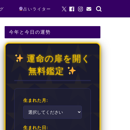
グ
占いライター
今年と今日の運勢
運命の扉を開く
無料鑑定
生まれた月:
生まれた日: