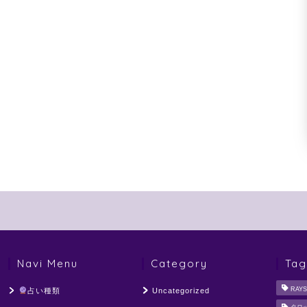
Navi Menu
Category
Tag
RAYS
占い種類
Uncategorized