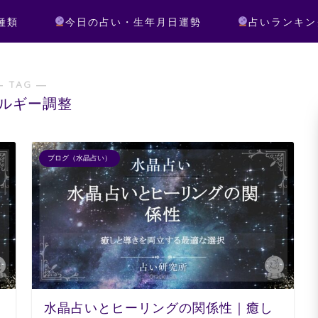
種類
今日の占い・生年月日運勢
占いランキン
― TAG ―
ルギー調整
ブログ（水晶占い）
水晶占いとヒーリングの関係性｜癒し