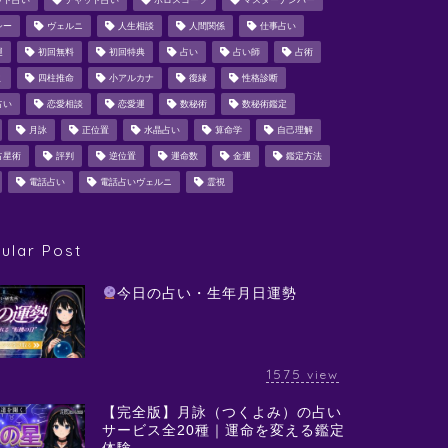
ット占い
チャット占い
ホロスコープ
マスターナンバー
シー
ヴェルニ
人生相談
人間関係
仕事占い
運
初回無料
初回特典
占い
占い師
占術
ミ
四柱推命
小アルカナ
復縁
性格診断
占い
恋愛相談
恋愛運
数秘術
数秘術鑑定
月詠
正位置
水晶占い
算命学
自己理解
占星術
評判
逆位置
運命数
金運
鑑定方法
電話占い
電話占いヴェルニ
霊視
ular Post
今日の占い・生年月日運勢
1575
view
【完全版】月詠（つくよみ）の占い
サービス全20種｜運命を変える鑑定