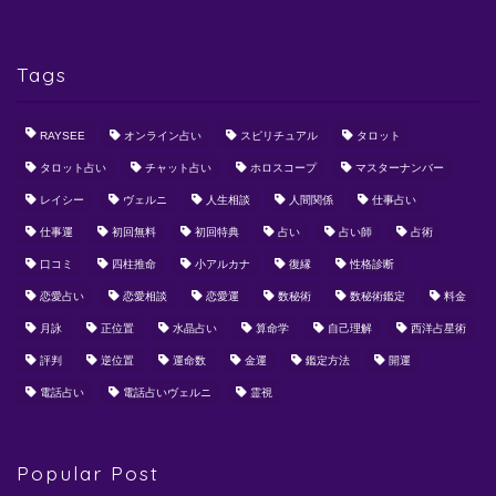
Tags
RAYSEE
オンライン占い
スピリチュアル
タロット
タロット占い
チャット占い
ホロスコープ
マスターナンバー
レイシー
ヴェルニ
人生相談
人間関係
仕事占い
仕事運
初回無料
初回特典
占い
占い師
占術
口コミ
四柱推命
小アルカナ
復縁
性格診断
恋愛占い
恋愛相談
恋愛運
数秘術
数秘術鑑定
料金
月詠
正位置
水晶占い
算命学
自己理解
西洋占星術
評判
逆位置
運命数
金運
鑑定方法
開運
電話占い
電話占いヴェルニ
霊視
Popular Post