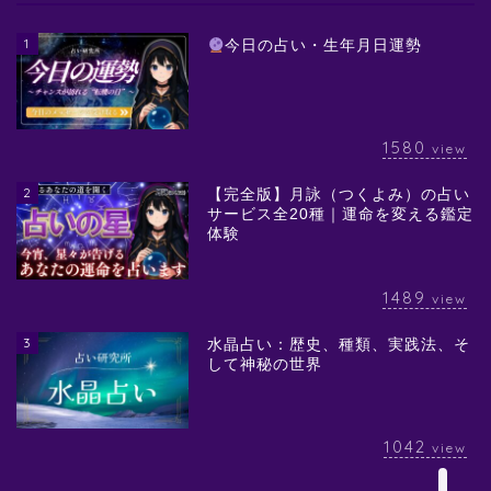
1
今日の占い・生年月日運勢
1580
view
2
【完全版】月詠（つくよみ）の占い
サービス全20種｜運命を変える鑑定
体験
1489
view
3
水晶占い：歴史、種類、実践法、そ
して神秘の世界
1042
view