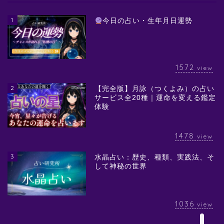
1
今日の占い・生年月日運勢
1572
view
2
【完全版】月詠（つくよみ）の占い
サービス全20種｜運命を変える鑑定
体験
1478
view
3
水晶占い：歴史、種類、実践法、そ
して神秘の世界
1036
view