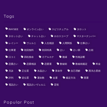
Tags
RAYSEE
オンライン占い
スピリチュアル
タロット
タロット占い
チャット占い
ホロスコープ
マスターナンバー
レイシー
ヴェルニ
人生相談
人間関係
仕事占い
仕事運
初回無料
初回特典
占い
占い師
占術
口コミ
四柱推命
小アルカナ
復縁
性格診断
恋愛占い
恋愛相談
恋愛運
数秘術
数秘術鑑定
料金
月詠
正位置
水晶占い
算命学
自己理解
西洋占星術
評判
逆位置
運命数
金運
鑑定方法
開運
電話占い
電話占いヴェルニ
霊視
Popular Post