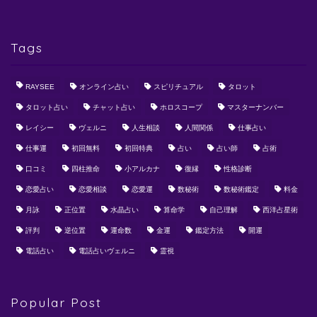
Tags
RAYSEE
オンライン占い
スピリチュアル
タロット
タロット占い
チャット占い
ホロスコープ
マスターナンバー
レイシー
ヴェルニ
人生相談
人間関係
仕事占い
仕事運
初回無料
初回特典
占い
占い師
占術
口コミ
四柱推命
小アルカナ
復縁
性格診断
恋愛占い
恋愛相談
恋愛運
数秘術
数秘術鑑定
料金
月詠
正位置
水晶占い
算命学
自己理解
西洋占星術
評判
逆位置
運命数
金運
鑑定方法
開運
電話占い
電話占いヴェルニ
霊視
Popular Post