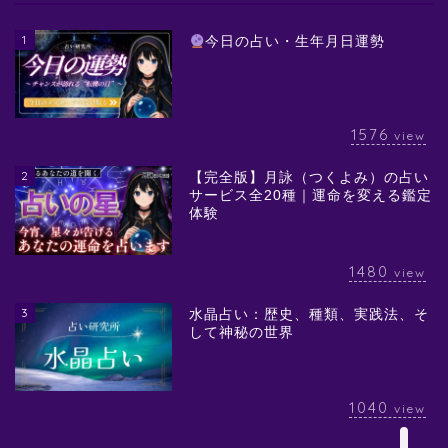
1
今日の占い・生年月日運勢
1576
view
2
【完全版】月詠（つくよみ）の占い
サービス全20種｜運命を変える鑑定
体験
1480
view
3
水晶占い：歴史、種類、実践法、そ
して神秘の世界
1040
view