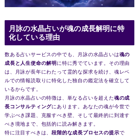
月詠の水晶占いが魂の成長解明に特
化している理由
数ある占いサービスの中でも、月詠の水晶占いは
魂の
成長と人生使命の解明
に特に秀でています。その理由
は、月詠が長年にわたって霊的な探求を続け、魂レベ
ルでの情報読取りに特化した独自の鑑定法を確立して
いるからです。
月詠の水晶占いの特徴は、単なる占いを超えた
魂の成
長コンサルティング
にあります。あなたの魂が今世で
学ぶべき課題、克服すべき壁、そして最終的に到達す
べき境地まで、包括的に読み解きます。
特に注目すべきは、
段階的な成長プロセスの提示
で