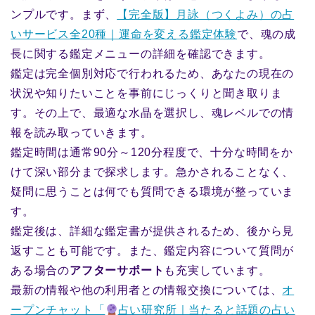
ンプルです。まず、
【完全版】月詠（つくよみ）の占
いサービス全20種｜運命を変える鑑定体験
で、魂の成
長に関する鑑定メニューの詳細を確認できます。
鑑定は完全個別対応で行われるため、あなたの現在の
状況や知りたいことを事前にじっくりと聞き取りま
す。その上で、最適な水晶を選択し、魂レベルでの情
報を読み取っていきます。
鑑定時間は通常90分～120分程度で、十分な時間をか
けて深い部分まで探求します。急かされることなく、
疑問に思うことは何でも質問できる環境が整っていま
す。
鑑定後は、詳細な鑑定書が提供されるため、後から見
返すことも可能です。また、鑑定内容について質問が
ある場合の
アフターサポート
も充実しています。
最新の情報や他の利用者との情報交換については、
オ
ープンチャット「
占い研究所｜当たると話題の占い