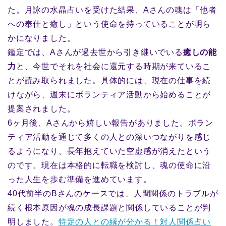
た。月詠の水晶占いを受けた結果、Aさんの魂は「他者
への奉仕と癒し」という使命を持っていることが明ら
かになりました。
鑑定では、Aさんが過去世から引き継いでいる
癒しの能
力
と、今世でそれを社会に還元する時期が来ているこ
とが読み取られました。具体的には、現在の仕事を続
けながら、週末にボランティア活動から始めることが
提案されました。
6ヶ月後、Aさんから嬉しい報告がありました。ボラン
ティア活動を通じて多くの人との深いつながりを感じ
るようになり、長年抱えていた空虚感が消えたという
のです。現在は本格的に転職を検討し、魂の使命に沿
った人生を歩む準備を進めています。
40代前半のBさんのケースでは、人間関係のトラブルが
続く根本原因が魂の成長課題と関係していることが判
明しました。
特定の人との縁が分かる！対人関係占い