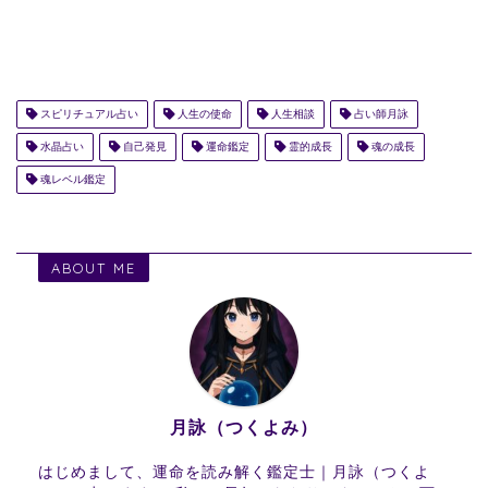
スピリチュアル占い
人生の使命
人生相談
占い師月詠
水晶占い
自己発見
運命鑑定
霊的成長
魂の成長
魂レベル鑑定
ABOUT ME
月詠（つくよみ）
はじめまして、運命を読み解く鑑定士｜月詠（つくよ