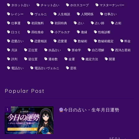
タロット占い
チャット占い
ホロスコープ
マスターナンバー
レイシー
ヴェルニ
人生相談
人間関係
仕事占い
仕事運
初回無料
初回特典
占い
占い師
占術
口コミ
四柱推命
小アルカナ
復縁
性格診断
恋愛占い
恋愛相談
恋愛運
数秘術
数秘術鑑定
料金
月詠
正位置
水晶占い
算命学
自己理解
西洋占星術
評判
逆位置
運命数
金運
鑑定方法
開運
電話占い
電話占いヴェルニ
霊視
Popular Post
1
今日の占い・生年月日運勢