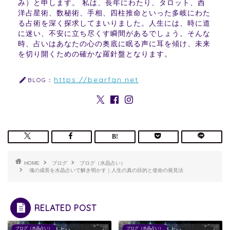
み）と申します。 私は、長年にわたり、タロット、西
洋占星術、数秘術、手相、四柱推命といった多岐にわた
る占術を深く探求してまいりました。人生には、時に道
に迷い、不安に立ち尽くす瞬間があるでしょう。そんな
時、占いはあなたの心の奥底に眠る声に耳を傾け、未来
を切り開くための確かな羅針盤となります。
https://bearfan.net
BLOG：
HOME
ブログ
ブログ（水晶占い）
魂の成長を水晶占いで解き明かす｜人生の真の目的と使命の発見法
RELATED POST
ブログ（水晶占い）
ブログ（水晶占い）