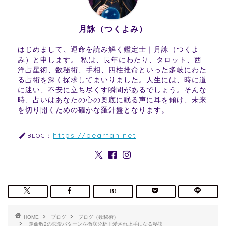
月詠（つくよみ）
はじめまして、運命を読み解く鑑定士｜月詠（つくよ
み）と申します。 私は、長年にわたり、タロット、西
洋占星術、数秘術、手相、四柱推命といった多岐にわた
る占術を深く探求してまいりました。人生には、時に道
に迷い、不安に立ち尽くす瞬間があるでしょう。そんな
時、占いはあなたの心の奥底に眠る声に耳を傾け、未来
を切り開くための確かな羅針盤となります。
https://bearfan.net
BLOG：
HOME
ブログ
ブログ（数秘術）
運命数2の恋愛パターンを徹底分析｜愛され上手になる秘訣