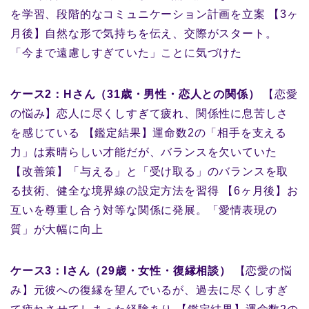
を学習、段階的なコミュニケーション計画を立案 【3ヶ
月後】自然な形で気持ちを伝え、交際がスタート。
「今まで遠慮しすぎていた」ことに気づけた
ケース2：Hさん（31歳・男性・恋人との関係）
【恋愛
の悩み】恋人に尽くしすぎて疲れ、関係性に息苦しさ
を感じている 【鑑定結果】運命数2の「相手を支える
力」は素晴らしい才能だが、バランスを欠いていた
【改善策】「与える」と「受け取る」のバランスを取
る技術、健全な境界線の設定方法を習得 【6ヶ月後】お
互いを尊重し合う対等な関係に発展。「愛情表現の
質」が大幅に向上
ケース3：Iさん（29歳・女性・復縁相談）
【恋愛の悩
み】元彼への復縁を望んでいるが、過去に尽くしすぎ