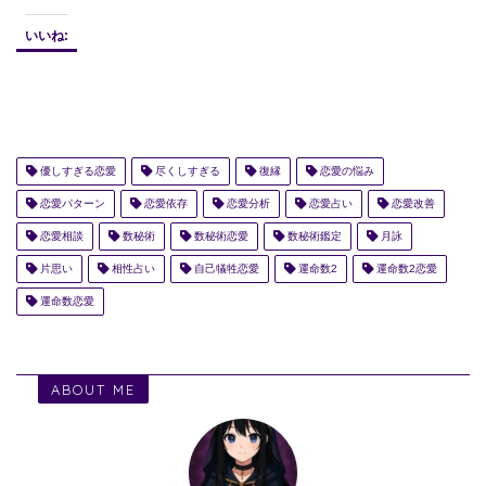
いいね:
優しすぎる恋愛
尽くしすぎる
復縁
恋愛の悩み
恋愛パターン
恋愛依存
恋愛分析
恋愛占い
恋愛改善
恋愛相談
数秘術
数秘術恋愛
数秘術鑑定
月詠
片思い
相性占い
自己犠牲恋愛
運命数2
運命数2恋愛
運命数恋愛
ABOUT ME